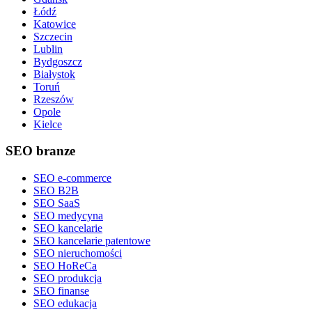
Łódź
Katowice
Szczecin
Lublin
Bydgoszcz
Białystok
Toruń
Rzeszów
Opole
Kielce
SEO branze
SEO e-commerce
SEO B2B
SEO SaaS
SEO medycyna
SEO kancelarie
SEO kancelarie patentowe
SEO nieruchomości
SEO HoReCa
SEO produkcja
SEO finanse
SEO edukacja