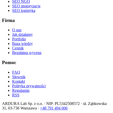
SEO NGO
SEO motoryzacja
SEO logistyka
Firma
O nas
Jak działamy
Portfolio
Baza wiedzy
Cennik
Bezpłatna wycena
Pomoc
FAQ
Słownik
Kontakt
Polityka prywatności
Regulamin
RSS
ARDURA Lab Sp. z o.o. · NIP: PL5342508572 · ul. Ząbkowska
31, 03-736 Warszawa ·
+48 791 494 006