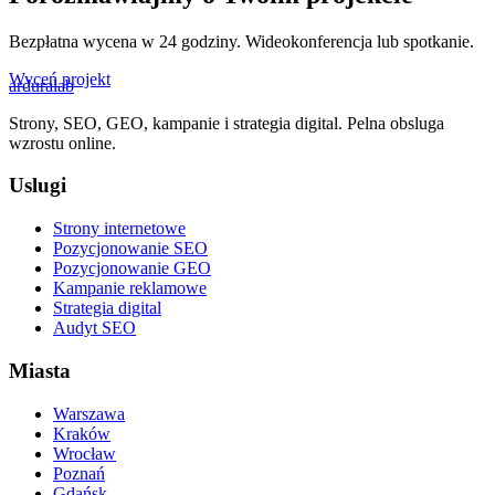
Bezpłatna wycena w 24 godziny. Wideokonferencja lub spotkanie.
Wyceń projekt
ardura
lab
Strony, SEO, GEO, kampanie i strategia digital. Pelna obsluga
wzrostu online.
Uslugi
Strony internetowe
Pozycjonowanie SEO
Pozycjonowanie GEO
Kampanie reklamowe
Strategia digital
Audyt SEO
Miasta
Warszawa
Kraków
Wrocław
Poznań
Gdańsk