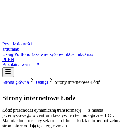
Przejdź do treści
ardura
lab
Usługi
Portfolio
Baza wiedzy
Słownik
Cennik
O nas
PL
EN
Bezplatna wycena
Strona główna
Usługi
Strony internetowe Łódź
Strony internetowe Łódź
Łódź przechodzi dynamiczną transformację — z miasta
przemysłowego w centrum kreatywne i technologiczne. EC1,
Manufaktura, rosnący sektor IT i film — łódzkie firmy potrzebują
stron, które oddają tę energię zmian.