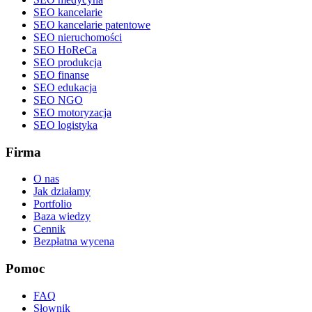
SEO kancelarie
SEO kancelarie patentowe
SEO nieruchomości
SEO HoReCa
SEO produkcja
SEO finanse
SEO edukacja
SEO NGO
SEO motoryzacja
SEO logistyka
Firma
O nas
Jak działamy
Portfolio
Baza wiedzy
Cennik
Bezpłatna wycena
Pomoc
FAQ
Słownik