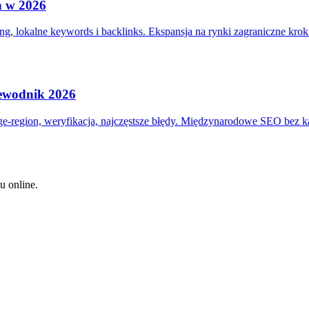
h w 2026
g, lokalne keywords i backlinks. Ekspansja na rynki zagraniczne krok
zewodnik 2026
ge-region, weryfikacja, najczęstsze błędy. Międzynarodowe SEO bez ka
u online.