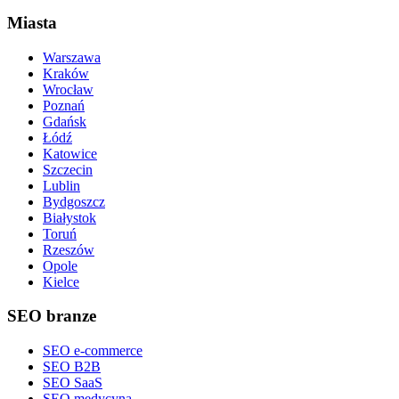
Miasta
Warszawa
Kraków
Wrocław
Poznań
Gdańsk
Łódź
Katowice
Szczecin
Lublin
Bydgoszcz
Białystok
Toruń
Rzeszów
Opole
Kielce
SEO branze
SEO e-commerce
SEO B2B
SEO SaaS
SEO medycyna