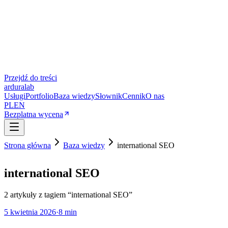
Przejdź do treści
ardura
lab
Usługi
Portfolio
Baza wiedzy
Słownik
Cennik
O nas
PL
EN
Bezplatna wycena
Strona główna
Baza wiedzy
international SEO
international SEO
2
artykuły
z tagiem “
international SEO
”
5 kwietnia 2026
·
8 min