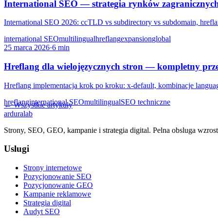
International SEO — strategia rynków zagranicznyc
International SEO 2026: ccTLD vs subdirectory vs subdomain, hreflan
international SEO
multilingual
hreflang
expansion
global
25 marca 2026
·
6 min
Hreflang dla wielojęzycznych stron — kompletny pr
Hreflang implementacja krok po kroku: x-default, kombinacje langua
hreflang
international SEO
multilingual
SEO techniczne
← Wszystkie artykuły
ardura
lab
Strony, SEO, GEO, kampanie i strategia digital. Pelna obsluga wzrost
Uslugi
Strony internetowe
Pozycjonowanie SEO
Pozycjonowanie GEO
Kampanie reklamowe
Strategia digital
Audyt SEO