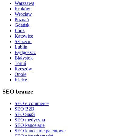
Warszawa
Kraków
Wrocław
Poznań
Gdańsk
Łódź
Katowice
Szczecin
Lublin
Bydgoszcz
Białystok
Toruń
Rzeszów
Opole
Kielce
SEO branze
SEO e-commerce
SEO B2B
SEO SaaS
SEO medycyna
SEO kancelarie
SEO kancelarie patentowe