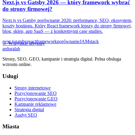
Next.js vs Gatsby 2026 — który framework wybrać
do strony firmowej?
Next.js vs Gatsby porównanie 2026: performance, SEO, ekosystem,
koszty hostingu. Który React framework lepszy do strony firmowej,
blog, sklep, app SaaS — z konkretnymi case studies.
next.js
gatsby
react
framework
porównanie
JAMstack
← Wszystkie artykuły
ardura
lab
Strony, SEO, GEO, kampanie i strategia digital. Pelna obsluga
wzrostu online.
Uslugi
Strony internetowe
Pozycjonowanie SEO
Pozycjonowanie GEO
Kampanie reklamowe
Strategia digital
Audyt SEO
Miasta