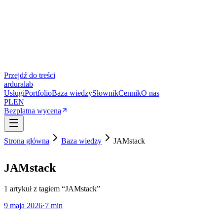
Przejdź do treści
ardura
lab
Usługi
Portfolio
Baza wiedzy
Słownik
Cennik
O nas
PL
EN
Bezplatna wycena
Strona główna
Baza wiedzy
JAMstack
JAMstack
1
artykuł
z tagiem “
JAMstack
”
9 maja 2026
·
7 min