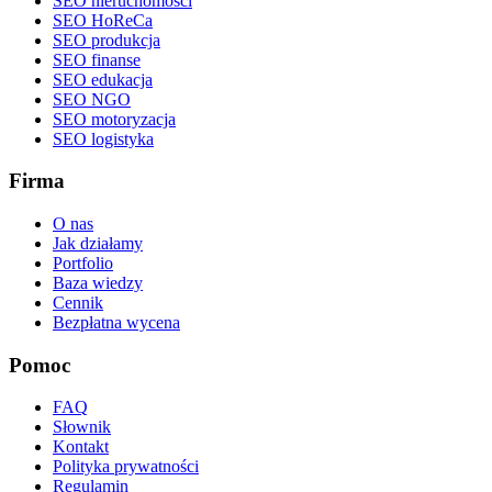
SEO nieruchomości
SEO HoReCa
SEO produkcja
SEO finanse
SEO edukacja
SEO NGO
SEO motoryzacja
SEO logistyka
Firma
O nas
Jak działamy
Portfolio
Baza wiedzy
Cennik
Bezpłatna wycena
Pomoc
FAQ
Słownik
Kontakt
Polityka prywatności
Regulamin