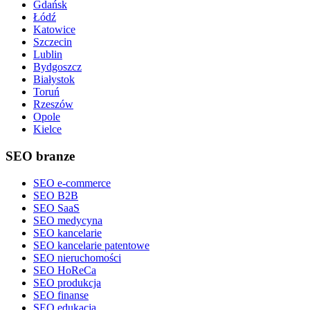
Gdańsk
Łódź
Katowice
Szczecin
Lublin
Bydgoszcz
Białystok
Toruń
Rzeszów
Opole
Kielce
SEO branze
SEO e-commerce
SEO B2B
SEO SaaS
SEO medycyna
SEO kancelarie
SEO kancelarie patentowe
SEO nieruchomości
SEO HoReCa
SEO produkcja
SEO finanse
SEO edukacja