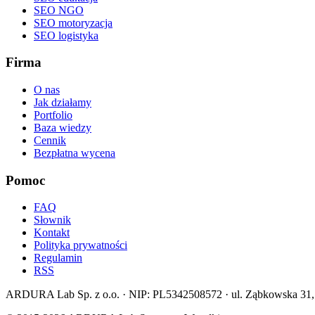
SEO NGO
SEO motoryzacja
SEO logistyka
Firma
O nas
Jak działamy
Portfolio
Baza wiedzy
Cennik
Bezpłatna wycena
Pomoc
FAQ
Słownik
Kontakt
Polityka prywatności
Regulamin
RSS
ARDURA Lab Sp. z o.o. · NIP: PL5342508572 · ul. Ząbkowska 31