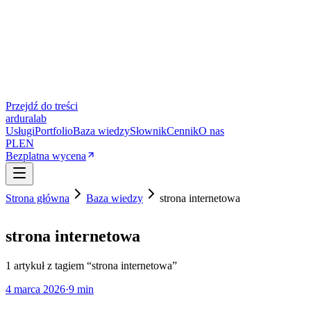
Przejdź do treści
ardura
lab
Usługi
Portfolio
Baza wiedzy
Słownik
Cennik
O nas
PL
EN
Bezplatna wycena
Strona główna
Baza wiedzy
strona internetowa
strona internetowa
1
artykuł
z tagiem “
strona internetowa
”
4 marca 2026
·
9 min