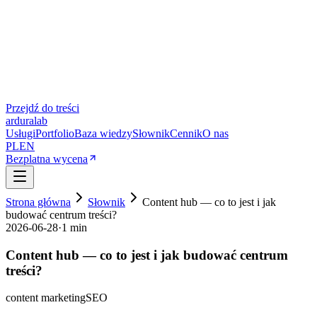
Przejdź do treści
ardura
lab
Usługi
Portfolio
Baza wiedzy
Słownik
Cennik
O nas
PL
EN
Bezplatna wycena
Strona główna
Słownik
Content hub — co to jest i jak
budować centrum treści?
2026-06-28
·
1 min
Content hub — co to jest i jak budować centrum
treści?
content marketing
SEO