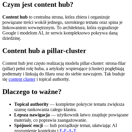
Czym jest content hub?
Content hub
to centralna strona, która zbiera i organizuje
powiązane treści wokół jednego, szerokiego tematu oraz spina je
linkowaniem wewnętrznym. To architektura, która sygnalizuje
Google i modelom AI, że serwis kompleksowo pokrywa daną
dziedzinę.
Content hub a pillar-cluster
Content hub jest często realizacją modelu pillar-cluster: strona-filar
(pillar) pełni rolę huba, a artykuły wspierające (cluster) pogłębiają
podtematy i linkują do filaru oraz do siebie nawzajem. Tak buduje
się
content cluster
i topical authority.
Dlaczego to ważne?
Topical authority
— kompletne pokrycie tematu zwiększa
szansę rankowania całego klastra.
Lepsza nawigacja
— użytkownik łatwo znajduje powiązane
materiały, co poprawia zaangażowanie.
Spójność encji
— hub porządkuje temat, ułatwiając AI
zrozumienie kontekstu i
E-E-A-T
.