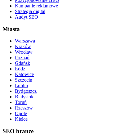
Pozycjonowanie GEO
Kampanie reklamowe
Strategia digital
Audyt SEO
Miasta
Warszawa
Kraków
Wrocław
Poznań
Gdańsk
Łódź
Katowice
Szczecin
Lublin
Bydgoszcz
Białystok
Toruń
Rzeszów
Opole
Kielce
SEO branze