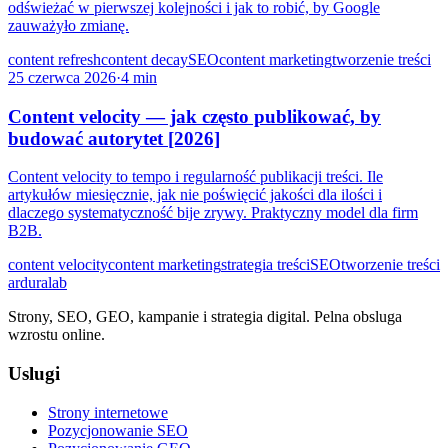
odświeżać w pierwszej kolejności i jak to robić, by Google
zauważyło zmianę.
content refresh
content decay
SEO
content marketing
tworzenie treści
25 czerwca 2026
·
4 min
Content velocity — jak często publikować, by
budować autorytet [2026]
Content velocity to tempo i regularność publikacji treści. Ile
artykułów miesięcznie, jak nie poświęcić jakości dla ilości i
dlaczego systematyczność bije zrywy. Praktyczny model dla firm
B2B.
content velocity
content marketing
strategia treści
SEO
tworzenie treści
ardura
lab
Strony, SEO, GEO, kampanie i strategia digital. Pelna obsluga
wzrostu online.
Uslugi
Strony internetowe
Pozycjonowanie SEO