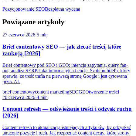
Pozycjonowanie SEO
Bezpłatna wycena
Powiązane artykuły
27 czerwca 2026
·
5 min
Brief contentowy SEO — jak zlecać treści, które
rankują [2026]
Brief contentowy pod SEO i GEO: intencja zapytania, query fan-
out, analiza SERP, luka informacyjna i encje. Szablon briefu, który
sprawia, że treść trafia na pierwszą stronę Google i jest cytowana
przez AI.
brief contentowy
content marketing
SEO
GEO
tworzenie treści
26 czerwca 2026
·
4 min
Content refresh — odświeżanie treści i odzysk ruchu
[2026]
Content refresh to aktualizacja istniejących artykułów, by odzyskać
utracone pozycje i ruch. Jak rozpoznać content decay, które strony