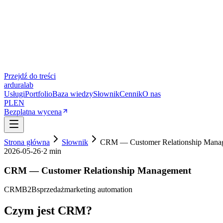
Przejdź do treści
ardura
lab
Usługi
Portfolio
Baza wiedzy
Słownik
Cennik
O nas
PL
EN
Bezplatna wycena
Strona główna
Słownik
CRM — Customer Relationship Mana
2026-05-26
·
2 min
CRM — Customer Relationship Management
CRM
B2B
sprzedaż
marketing automation
Czym jest CRM?