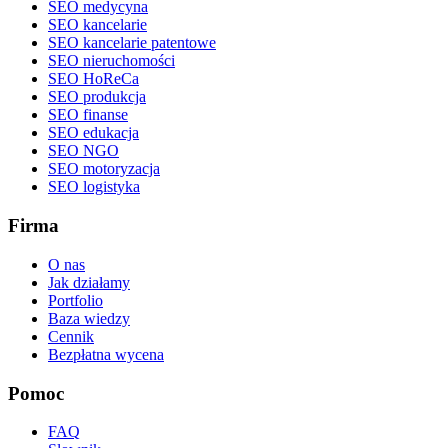
SEO medycyna
SEO kancelarie
SEO kancelarie patentowe
SEO nieruchomości
SEO HoReCa
SEO produkcja
SEO finanse
SEO edukacja
SEO NGO
SEO motoryzacja
SEO logistyka
Firma
O nas
Jak działamy
Portfolio
Baza wiedzy
Cennik
Bezpłatna wycena
Pomoc
FAQ