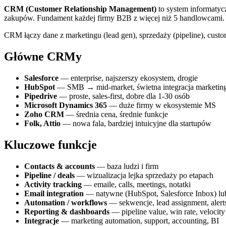
CRM (Customer Relationship Management)
to system informatycz
zakupów. Fundament każdej firmy B2B z więcej niż 5 handlowcami.
CRM łączy dane z marketingu (lead gen), sprzedaży (pipeline), custom
Główne CRMy
Salesforce
— enterprise, najszerszy ekosystem, drogie
HubSpot
— SMB → mid-market, świetna integracja marketin
Pipedrive
— proste, sales-first, dobre dla 1-30 osób
Microsoft Dynamics 365
— duże firmy w ekosystemie MS
Zoho CRM
— średnia cena, średnie funkcje
Folk, Attio
— nowa fala, bardziej intuicyjne dla startupów
Kluczowe funkcje
Contacts & accounts
— baza ludzi i firm
Pipeline / deals
— wizualizacja lejka sprzedaży po etapach
Activity tracking
— emaile, calls, meetings, notatki
Email integration
— natywne (HubSpot, Salesforce Inbox) lub
Automation / workflows
— sekwencje, lead assignment, alert
Reporting & dashboards
— pipeline value, win rate, velocity
Integracje
— marketing automation, support, accounting, BI