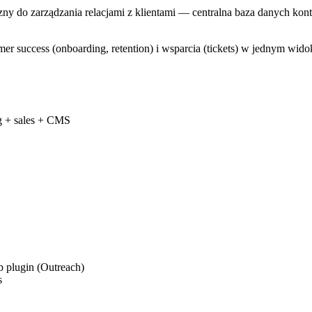
ny do zarządzania relacjami z klientami — centralna baza danych konta
er success (onboarding, retention) i wsparcia (tickets) w jednym wido
g + sales + CMS
 plugin (Outreach)
s