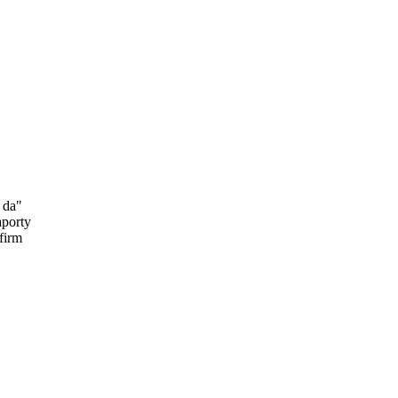
 da"
aporty
firm