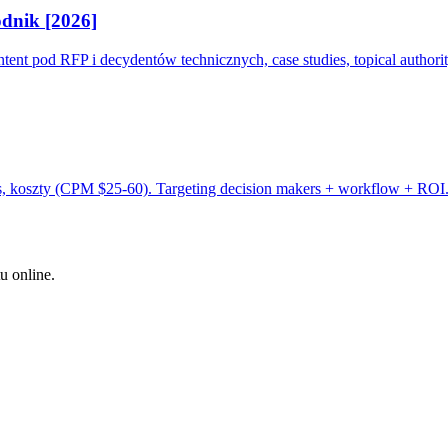
dnik [2026]
tent pod RFP i decydentów technicznych, case studies, topical authori
, koszty (CPM $25-60). Targeting decision makers + workflow + ROI
u online.