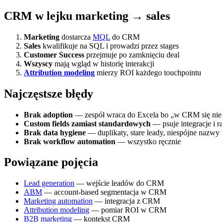
CRM w lejku marketing → sales
Marketing
dostarcza
MQL
do CRM
Sales
kwalifikuje na SQL i prowadzi przez stages
Customer Success
przejmuje po zamknięciu deal
Wszyscy
mają wgląd w historię interakcji
Attribution modeling
mierzy ROI każdego touchpointu
Najczęstsze błędy
Brak adoption
— zespół wraca do Excela bo „w CRM się nie
Custom fields zamiast standardowych
— psuje integracje i r
Brak data hygiene
— duplikaty, stare leady, niespójne nazwy 
Brak workflow automation
— wszystko ręcznie
Powiązane pojęcia
Lead generation
— wejście leadów do CRM
ABM
— account-based segmentacja w CRM
Marketing automation
— integracja z CRM
Attribution modeling
— pomiar ROI w CRM
B2B marketing
— kontekst CRM