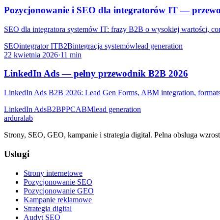
Pozycjonowanie i SEO dla integratorów IT — przewo
SEO dla integratora systemów IT: frazy B2B o wysokiej wartości, con
SEO
integrator IT
B2B
integracja systemów
lead generation
22 kwietnia 2026
·
11 min
LinkedIn Ads — pełny przewodnik B2B 2026
LinkedIn Ads B2B 2026: Lead Gen Forms, ABM integration, formats
LinkedIn Ads
B2B
PPC
ABM
lead generation
ardura
lab
Strony, SEO, GEO, kampanie i strategia digital. Pelna obsluga wzrost
Uslugi
Strony internetowe
Pozycjonowanie SEO
Pozycjonowanie GEO
Kampanie reklamowe
Strategia digital
Audyt SEO