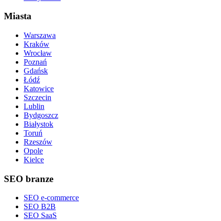
Miasta
Warszawa
Kraków
Wrocław
Poznań
Gdańsk
Łódź
Katowice
Szczecin
Lublin
Bydgoszcz
Białystok
Toruń
Rzeszów
Opole
Kielce
SEO branze
SEO e-commerce
SEO B2B
SEO SaaS