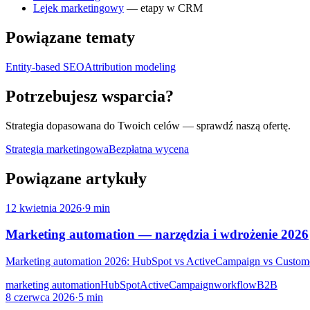
Lejek marketingowy
— etapy w CRM
Powiązane tematy
Entity-based SEO
Attribution modeling
Potrzebujesz wsparcia?
Strategia dopasowana do Twoich celów
— sprawdź naszą ofertę.
Strategia marketingowa
Bezpłatna wycena
Powiązane artykuły
12 kwietnia 2026
·
9 min
Marketing automation — narzędzia i wdrożenie 2026
Marketing automation 2026: HubSpot vs ActiveCampaign vs Customer.
marketing automation
HubSpot
ActiveCampaign
workflow
B2B
8 czerwca 2026
·
5 min